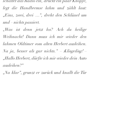
schaltet das Radio ein, drückt ein paar Knöpfe,
legt die Handbremse lahm und zählt laut:
„Eins, zwei, drei …“, dreht den Schlüssel um
und – nichts passiert.
„Was ist denn jetzt los? Ach du heilige
Weihnacht! Dann muss ich mir wieder den
lahmen Oldtimer vom alten Herbert ausleihen.
Na ja, besser als gar nichts.“ –
Klingeling!
–
„Hallo Herbert, dürfte ich mir wieder dein Auto
ausleihen?“
„Na klar“, grunzt er zurück und knallt die Tür
zu.
Schnell rennt er zu seinem Auto, packt so viel er
kann in seine Arme und kippt es in Herberts
Auto.
Endlich fliegt er los und verteilt alle Geschenke
in ganz Deutschland. Danach fliegt er zurück,
feiert und lacht und isst mit seinen Freunden
und seiner Familie. „Auf ein gelungenes