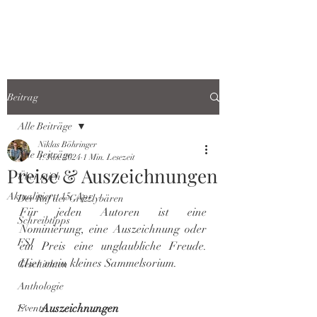
Beitrag
Alle Beiträge
Niklas Böhringer
Alle Beiträge
1. Jan. 2024
1 Min. Lesezeit
Preise & Auszeichnungen
Über mich
Aktualisiert:
15. Apr.
Der Ruf der Grizzlybären
Für jeden Autoren ist eine 
Schreibtipps
Nominierung, eine Auszeichnung oder 
FSJ
ein Preis eine unglaubliche Freude. 
Hier mein kleines Sammelsorium.
Geschichten
Anthologie
Auszeichnungen
Events