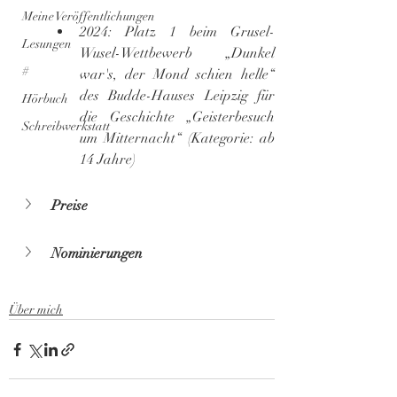
Meine Veröffentlichungen
2024: Platz 1 beim Grusel-
Lesungen
Wusel-Wettbewerb „Dunkel 
#
war's, der Mond schien helle“ 
des Budde-Hauses Leipzig für 
Hörbuch
die Geschichte „Geisterbesuch 
Schreibwerkstatt
um Mitternacht“ (Kategorie: ab 
14 Jahre)
Preise
Nominierungen
Über mich