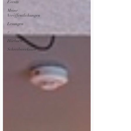
Events
Meine
Veröffentlichungen
Lesungen
#
Hörbuch
Schreibwerkstatt