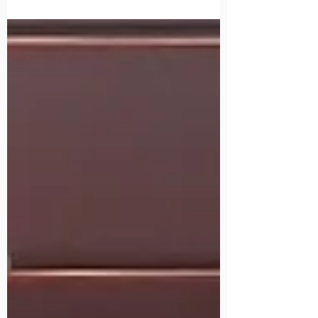
Projekte rund ums Schreiben, zu denen ich zu
meiner großen Freude einen großen Teil
beitragen darf.