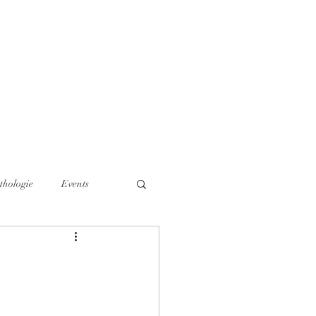
Über mich
thologie
Events