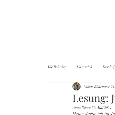
Start
Blog
Alle Beiträge
Über mich
Der Ruf
Niklas Böhringer
21
Meine Veröffentlichungen
Lesun
Lesung: 
Aktualisiert:
30. Mai 2024
Heute durfte ich im J