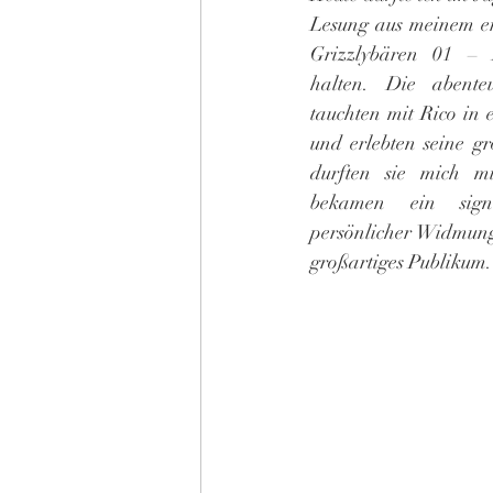
Lesung aus meinem er
Grizzlybären 01 – 
halten. Die abenteue
tauchten mit Rico in 
und erlebten seine gr
durften sie mich m
bekamen ein signi
persönlicher Widmung
großartiges Publikum.