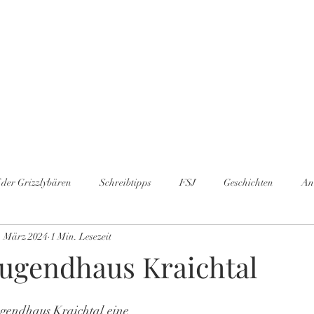
Bücher
Shop
Lesungen & Projekte
Geschichten
Kontakt
 der Grizzlybären
Schreibtipps
FSJ
Geschichten
An
. März 2024
1 Min. Lesezeit
gen
#
Hörbuch
Schreibwerkstatt
Jugendhaus Kraichtal
ugendhaus Kraichtal eine 