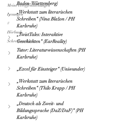
Baden-Württemberg)
Meine Veröffentlichungen
„Werkstatt zum literarischen 
Lesungen
Schreiben“ (Nina Blažon / PH 
#
Karlsruhe)
Hörbuch
„TwistTales: Interaktive 
Schreibwerkstatt
Geschichten“ (EarReality)
Tutor: Literaturwissenschaften (PH 
Karlsruhe)
„Excel für Einsteiger“ (Uniwunder)
„Werkstatt zum literarischen 
Schreiben“ (Thilo Krapp / PH 
Karlsruhe)
„Deutsch als Zweit- und 
Bildungssprache (DaZ/DaF)“ (PH 
Karlsruhe)