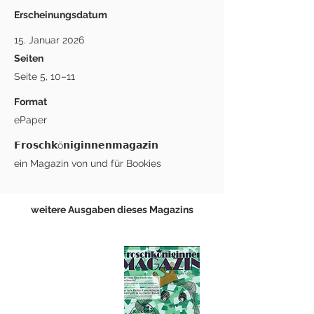
Erscheinungsdatum
15. Januar 2026
Seiten
Seite 5, 10–11
Format
ePaper
𝗙𝗿𝗼𝘀𝗰𝗵𝗸ö𝗻𝗶𝗴𝗶𝗻𝗻𝗲𝗻𝗺𝗮𝗴𝗮𝘇𝗶𝗻
ein Magazin von und für Bookies
weitere Ausgaben dieses Magazins