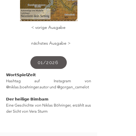
< vorige Ausgabe
nächstes Ausgabe >
01/2026
𝗪𝗼𝗿𝘁𝗦𝗽𝗶𝗲𝗹𝗭𝗲𝗶𝘁
Hashtag auf Instagram von
@niklas.boehringer.autor und @gorgan_camelot
𝗗𝗲𝗿 𝗵𝗲𝗶𝗹𝗶𝗴𝗲 𝗕𝗶𝗺𝗯𝗮𝗺
Eine Geschichte von Niklas Böhringer, erzählt aus
der Sicht von Vera Sturm