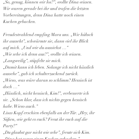
„So, genug, können wir los?“, wollte Dina wissen. 
Wir waren gerade bei ihr und trafen die letzten 
Vorbereitungen, denn Dina hatte noch einen 
Kuchen gebacken.
Freudestrahlend empfing Mara uns. „Wie hübsch 
ihr ausseht“, schwärmte sie, dann viel ihr Blick 
auf mich. „Und wie du aussiehst …“
„Wie sehe ich denn aus?“, wollte ich wissen.
„Langweilig“, stüpfelte sie mich.
„Damit kann ich leben. Solange ich nicht hässlich 
aussehe“, gab ich schulterzuckend zurück.
„Wieso, was wäre daran so schlimm? Hessisch ist 
doch …“
„Hässlich, nicht hessisch, Kim!“, verbesserte ich 
sie. „Schon klar, dass ich nichts gegen hessisch 
habe. Wieso auch.“
Lisas Kopf erschien ebenfalls an der Tür. „Hey, ihr 
Süßen, wie geht es euch? Freut ihr euch auf die 
Party?“
„Du glaubst gar nicht wie sehr“, freute sich Kim. 
„Dina hat sogar einen Kuchen gebacken.“