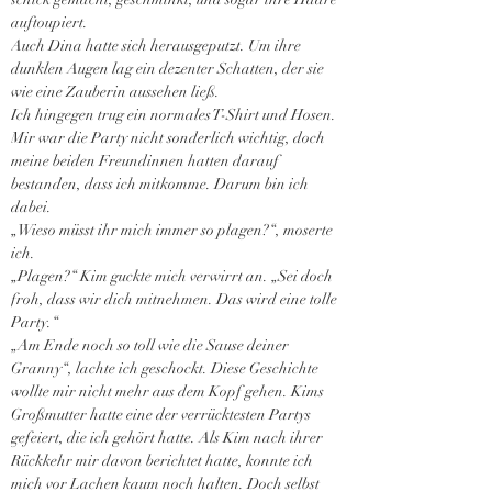
auftoupiert.
Auch Dina hatte sich herausgeputzt. Um ihre 
dunklen Augen lag ein dezenter Schatten, der sie 
wie eine Zauberin aussehen ließ.
Ich hingegen trug ein normales T-Shirt und Hosen. 
Mir war die Party nicht sonderlich wichtig, doch 
meine beiden Freundinnen hatten darauf 
bestanden, dass ich mitkomme. Darum bin ich 
dabei.
„Wieso müsst ihr mich immer so plagen?“, moserte 
ich.
„Plagen?“ Kim guckte mich verwirrt an. „Sei doch 
froh, dass wir dich mitnehmen. Das wird eine tolle 
Party.“
„Am Ende noch so toll wie die Sause deiner 
Granny“, lachte ich geschockt. Diese Geschichte 
wollte mir nicht mehr aus dem Kopf gehen. Kims 
Großmutter hatte eine der verrücktesten Partys 
gefeiert, die ich gehört hatte. Als Kim nach ihrer 
Rückkehr mir davon berichtet hatte, konnte ich 
mich vor Lachen kaum noch halten. Doch selbst 