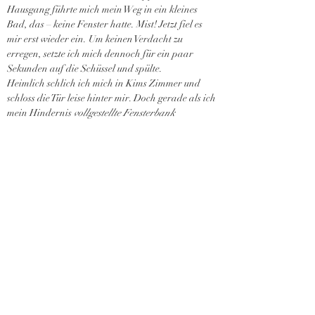
Hausgang führte mich mein Weg in ein kleines 
Bad, das – keine Fenster hatte. Mist! Jetzt fiel es 
mir erst wieder ein. Um keinen Verdacht zu 
erregen, setzte ich mich dennoch für ein paar 
Sekunden auf die Schüssel und spülte.
Heimlich schlich ich mich in Kims Zimmer und 
schloss die Tür leise hinter mir. Doch gerade als ich 
mein Hindernis 
vollgestellte Fensterbank
ausmachte, hörte ich Schritte. Schritte, die 
geradewegs auf Kims Zimmer zukamen.
Hastig kroch ich unter ihr Bett, um mich zu 
verstecken. Dicke Wollmäuse stoben auf. Ich hoffte 
inständig, dass ich nicht niesen musste und mich 
dadurch verriet.
„… wunderschöne Weste, die ich euch unbedingt 
zeigen muss“, sagte Kim gerade, als sie ihre Tür 
schwungvoll aufriss. Mit einem Griff hatte sie das 
besagte Kleidungsstück gefunden. Das wunderte 
mich nun wirklich, denn Kims System – wenn man 
diese Unordnung über als ein solches bezeichne 
konnte – ließ mir keine Idee, wie sie darin etwas 