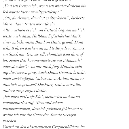
„Und ich freue mich, wenn ich wieder daheim bin. 
Ich wurde hier nur mitgeschleppt.“
„Oh, du Ärmste, du wirst es überleben!“, kicherte 
Mara, dann traten wir alle ein.
Alle machten es sich am Esstisch bequem und ich 
setzte mich dazu. Halblaut lief schlechte Musik 
einer unbekannten Band im Hintergrund. Dina 
schnitt ihren Kuchen an und teilte jedem von uns 
ein Stück aus. Genussvoll schmatzte Kim darauf 
los. Jeden Biss kommentierte sie mit „Mmmmh“ 
oder „Lecker“, was mir nach fünf Minuten echt 
auf die Nerven ging. Auch Dinas Grinsen brachte 
mich zur Weißglut. Gab es einen Anlass dazu, so 
dämlich zu grinsen? Die Party schien mir alles 
andere als geeignet dafür.
„Ich muss mal aufs Klo“, meinte ich und stand 
kommentarlos auf. Niemand schien 
mitzubekommen, dass ich plötzlich fehlte und so 
wollte ich mir die Gunst der Stunde zu eigen 
machen.
Vorbei an den abscheulichen Gruppenbildern im 