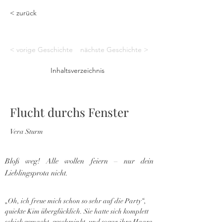
< zurück
< vorige Geschichte
nächste Geschichte >
Inhaltsverzeichnis
Flucht durchs Fenster
Vera Sturm
Bloß weg! Alle wollen feiern – nur dein
Lieblingsprota nicht.
„Oh, ich freue mich schon so sehr auf die Party“, 
quiekte Kim überglücklich. Sie hatte sich komplett 
schick gemacht, geschminkt, und sogar ihre Haare 