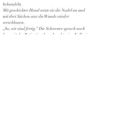
behandeln.
Mit geschickter Hand setzte sie die Nadel an und 
mit drei Stichen war die Wunde wieder 
verschlossen.
„So, wir sind fertig.“ Die Schwester sprach noch 
kurz mit der Patientin, dann brachte eine Kollegin 
sie mit einem Rollstuhl in ein anderes Zimmer.
„Was wolltest du mir die ganze Zeit sagen?“, 
wandte sie sich an mich.
„Ich?“ Ich war mir nicht mehr sicher, ob ich es 
überhaupt verraten sollte.
„Ich höre?“
„Nun ja, ich bin weder Ärztin noch 
Krankenschwester. Ich habe mal einen Rot-Kreuz-
Kurs gemacht – vor fünf Jahren. Und ich kann 
kein Blut sehen.“
Bei jedem Satz schien sie verblüffter zu werden. 
Doch dann sagte gefasst: „Dafür hast du dich 
aber gut geschlagen. Ich habe es nicht einmal 
bemerkt. Darum warst du die ganze Zeit so 
nervös.“ Anerkennend klopfte sie mir auf die 