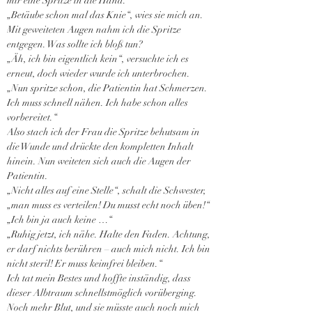
mir eine Spritze in die Hand.
„Betäube schon mal das Knie“, wies sie mich an. 
Mit geweiteten Augen nahm ich die Spritze 
entgegen. Was sollte ich bloß tun?
„Äh, ich bin eigentlich kein“, versuchte ich es 
erneut, doch wieder wurde ich unterbrochen.
„Nun spritze schon, die Patientin hat Schmerzen. 
Ich muss schnell nähen. Ich habe schon alles 
vorbereitet.“
Also stach ich der Frau die Spritze behutsam in 
die Wunde und drückte den kompletten Inhalt 
hinein. Nun weiteten sich auch die Augen der 
Patientin.
„Nicht alles auf eine Stelle“, schalt die Schwester, 
„man muss es verteilen! Du musst echt noch üben!“
„Ich bin ja auch keine …“
„Ruhig jetzt, ich nähe. Halte den Faden. Achtung, 
er darf nichts berühren – auch mich nicht. Ich bin 
nicht steril! Er muss keimfrei bleiben.“
Ich tat mein Bestes und hoffte inständig, dass 
dieser Albtraum schnellstmöglich vorüberging. 
Noch mehr Blut, und sie müsste auch noch mich 