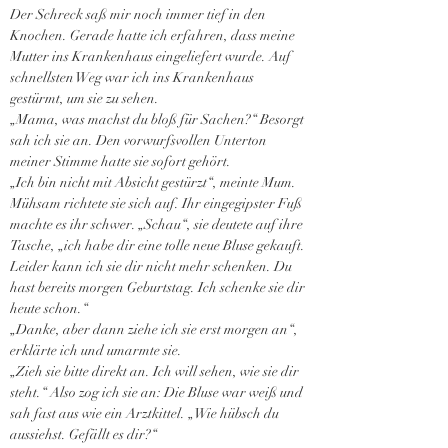
Der Schreck saß mir noch immer tief in den 
Knochen. Gerade hatte ich erfahren, dass meine 
Mutter ins Krankenhaus eingeliefert wurde. Auf 
schnellsten Weg war ich ins Krankenhaus 
gestürmt, um sie zu sehen.
„Mama, was machst du bloß für Sachen?“ Besorgt 
sah ich sie an. Den vorwurfsvollen Unterton 
meiner Stimme hatte sie sofort gehört.
„Ich bin nicht mit Absicht gestürzt“, meinte Mum. 
Mühsam richtete sie sich auf. Ihr eingegipster Fuß 
machte es ihr schwer. „Schau“, sie deutete auf ihre 
Tasche, „ich habe dir eine tolle neue Bluse gekauft. 
Leider kann ich sie dir nicht mehr schenken. Du 
hast bereits morgen Geburtstag. Ich schenke sie dir 
heute schon.“
„Danke, aber dann ziehe ich sie erst morgen an“, 
erklärte ich und umarmte sie.
„Zieh sie bitte direkt an. Ich will sehen, wie sie dir 
steht.“ Also zog ich sie an: Die Bluse war weiß und 
sah fast aus wie ein Arztkittel. „Wie hübsch du 
aussiehst. Gefällt es dir?“