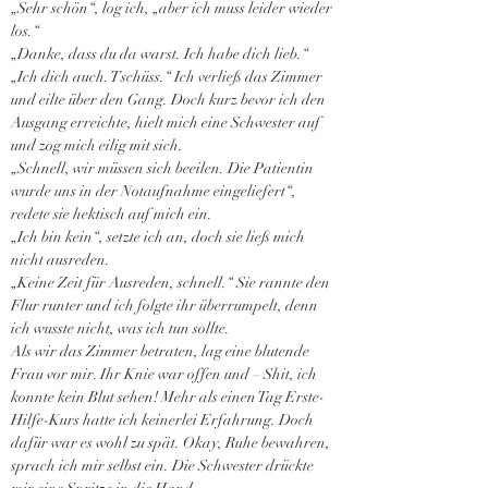
„Sehr schön“, log ich, „aber ich muss leider wieder 
los.“
„Danke, dass du da warst. Ich habe dich lieb.“
„Ich dich auch. Tschüss.“ Ich verließ das Zimmer 
und eilte über den Gang. Doch kurz bevor ich den 
Ausgang erreichte, hielt mich eine Schwester auf 
und zog mich eilig mit sich.
„Schnell, wir müssen sich beeilen. Die Patientin 
wurde uns in der Notaufnahme eingeliefert“, 
redete sie hektisch auf mich ein.
„Ich bin kein“, setzte ich an, doch sie ließ mich 
nicht ausreden.
„Keine Zeit für Ausreden, schnell.“ Sie rannte den 
Flur runter und ich folgte ihr überrumpelt, denn 
ich wusste nicht, was ich tun sollte.
Als wir das Zimmer betraten, lag eine blutende 
Frau vor mir. Ihr Knie war offen und – Shit, ich 
konnte kein Blut sehen! Mehr als einen Tag Erste-
Hilfe-Kurs hatte ich keinerlei Erfahrung. Doch 
dafür war es wohl zu spät. Okay, Ruhe bewahren, 
sprach ich mir selbst ein. Die Schwester drückte 