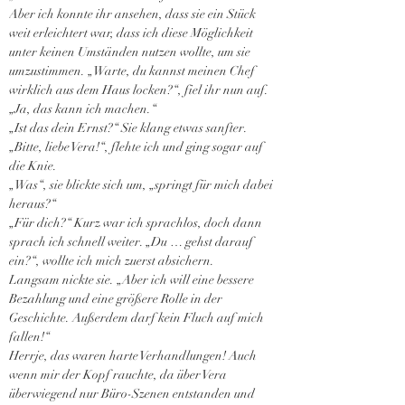
Aber ich konnte ihr ansehen, dass sie ein Stück 
weit erleichtert war, dass ich diese Möglichkeit 
unter keinen Umständen nutzen wollte, um sie 
umzustimmen. „Warte, du kannst meinen Chef 
wirklich aus dem Haus locken?“, fiel ihr nun auf.
„Ja, das kann ich machen.“
„Ist das dein Ernst?“ Sie klang etwas sanfter.
„Bitte, liebe Vera!“, flehte ich und ging sogar auf 
die Knie.
„Was“, sie blickte sich um, „springt für mich dabei 
heraus?“
„Für dich?“ Kurz war ich sprachlos, doch dann 
sprach ich schnell weiter. „Du … gehst darauf 
ein?“, wollte ich mich zuerst absichern.
Langsam nickte sie. „Aber ich will eine bessere 
Bezahlung und eine größere Rolle in der 
Geschichte. Außerdem darf kein Fluch auf mich 
fallen!“
Herrje, das waren harte Verhandlungen! Auch 
wenn mir der Kopf rauchte, da über Vera 
überwiegend nur Büro-Szenen entstanden und 