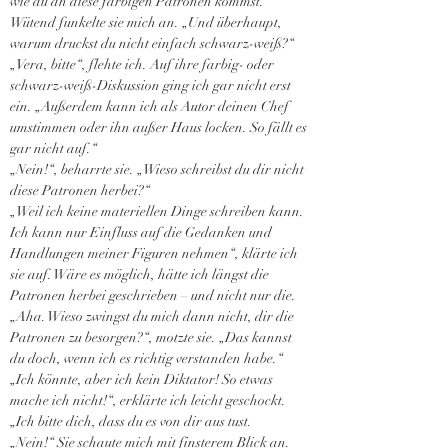
wie du an diese farbigen Patronen kommst.“ 
Wütend funkelte sie mich an. „Und überhaupt, 
warum druckst du nicht einfach schwarz-weiß?“
„Vera, bitte“, flehte ich. Auf ihre farbig- oder 
schwarz-weiß-Diskussion ging ich gar nicht erst 
ein. „Außerdem kann ich als Autor deinen Chef 
umstimmen oder ihn außer Haus locken. So fällt es 
gar nicht auf.“
„Nein!“, beharrte sie. „Wieso schreibst du dir nicht 
diese Patronen herbei?“
„Weil ich keine materiellen Dinge schreiben kann. 
Ich kann nur Einfluss auf die Gedanken und 
Handlungen meiner Figuren nehmen“, klärte ich 
sie auf. Wäre es möglich, hätte ich längst die 
Patronen herbei geschrieben – und nicht nur die.
„Aha. Wieso zwingst du mich dann nicht, dir die 
Patronen zu besorgen?“, motzte sie. „Das kannst 
du doch, wenn ich es richtig verstanden habe.“
„Ich könnte, aber ich kein Diktator! So etwas 
mache ich nicht!“, erklärte ich leicht geschockt. 
„Ich bitte dich, dass du es von dir aus tust.
„Nein!“ Sie schaute mich mit finsterem Blick an. 