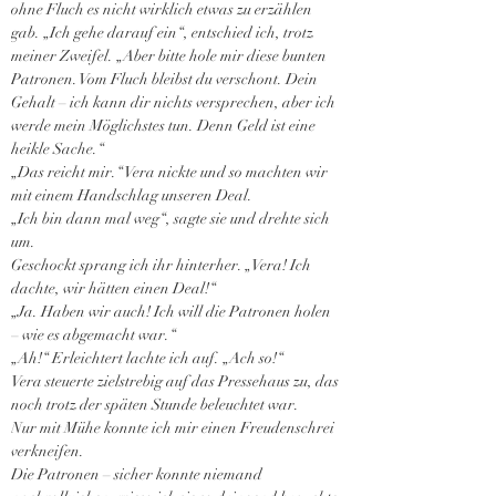
ohne Fluch es nicht wirklich etwas zu erzählen 
gab. „Ich gehe darauf ein“, entschied ich, trotz 
meiner Zweifel. „Aber bitte hole mir diese bunten 
Patronen. Vom Fluch bleibst du verschont. Dein 
Gehalt – ich kann dir nichts versprechen, aber ich 
werde mein Möglichstes tun. Denn Geld ist eine 
heikle Sache.“
„Das reicht mir.“ Vera nickte und so machten wir 
mit einem Handschlag unseren Deal.
„Ich bin dann mal weg“, sagte sie und drehte sich 
um.
Geschockt sprang ich ihr hinterher. „Vera! Ich 
dachte, wir hätten einen Deal!“
„Ja. Haben wir auch! Ich will die Patronen holen 
– wie es abgemacht war.“
„Ah!“ Erleichtert lachte ich auf. „Ach so!“
Vera steuerte zielstrebig auf das Pressehaus zu, das 
noch trotz der späten Stunde beleuchtet war.
Nur mit Mühe konnte ich mir einen Freudenschrei 
verkneifen.
Die Patronen – sicher konnte niemand 