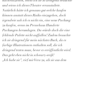
nachvollziehen, wieso ich sie so dringend brauchte 
und wieso ich dieses Theater veranstaltete. 
Natürlich hätte ich genauso gut welche kaufen 
können anstatt dieses Risiko einzugehen, doch 
irgendwie sah ich es nicht ein, eine neue Packung 
zu kaufen, wenn im Pressehaus Hunderte 
Packungen herumlagen. Da würde doch die eine 
fehlende Palette nicht auffallen! Zudem brauchte 
ich sie dringend für mein nächstes Buch, da es 
farbige Illustrationen enthalten soll, die ich 
dringend testen muss, bevor es veröffentlicht wird. 
Das geht eben nicht in schwarz-weiß!
„Ich habe sie“, rief mir Vera zu, als sie aus dem 
Gebäude trat, und schlug sich schnell die Hände 
vor den Mund. „Ups! Ich sollte es nicht so laut 
herumschreien!“
„Vera, du bist die Größte!“, quiekte ich glücklich 
und grinste so sehr, dass es mir fast den Kiefer 
zerriss.
„Nun bist du an der Reihe. Ich habe meinen Teil 
der Abmachung erfüllt. Setz dich hin und schreib! 
Ich gucke dir dabei zu! Jedes Wort beobachte ich!“