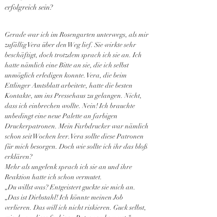
erfolgreich sein?
Gerade war ich im Rosengarten unterwegs, als mir 
zufällig Vera über den Weg lief. Sie wirkte sehr 
beschäftigt, doch trotzdem sprach ich sie an. Ich 
hatte nämlich eine Bitte an sie, die ich selbst 
unmöglich erledigen konnte. Vera, die beim 
Ettlinger Amtsblatt arbeitete, hatte die besten 
Kontakte, um ins Pressehaus zu gelangen. Nicht, 
dass ich einbrechen wollte. Nein! Ich brauchte 
unbedingt eine neue Palette an farbigen 
Druckerpatronen. Mein Farbdrucker war nämlich 
schon seit Wochen leer. Vera sollte diese Patronen 
für mich besorgen. Doch wie sollte ich ihr das bloß 
erklären?
Mehr als ungelenk sprach ich sie an und ihre 
Reaktion hatte ich schon vermutet.
„Du willst was? Entgeistert guckte sie mich an. 
„Das ist Diebstahl! Ich könnte meinen Job 
verlieren. Das will ich nicht riskieren. Guck selbst, 