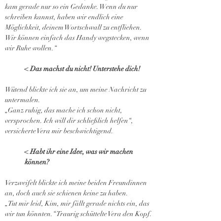
kam gerade nur so ein Gedanke. Wenn du nur 
schreiben kannst, haben wir endlich eine 
Möglichkeit, deinem Wortschwall zu entfliehen. 
Wir können einfach das Handy wegstecken, wenn 
wir Ruhe wollen.“
< Das machst du nicht! Unterstehe dich!
Wütend blickte ich sie an, um meine Nachricht zu 
untermalen.
„Ganz ruhig, das mache ich schon nicht, 
versprochen. Ich will dir schließlich helfen“, 
versicherte Vera mir beschwichtigend.
< Habt ihr eine Idee, was wir machen 
können?
Verzweifelt blickte ich meine beiden Freundinnen 
an, doch auch sie schienen keine zu haben.
„Tut mir leid, Kim, mir fällt gerade nichts ein, das 
wir tun könnten.“ Traurig schüttelte Vera den Kopf.