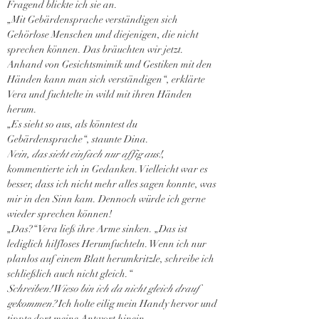
Fragend blickte ich sie an.
„Mit Gebärdensprache verständigen sich 
Gehörlose Menschen und diejenigen, die nicht 
sprechen können. Das bräuchten wir jetzt. 
Anhand von Gesichtsmimik und Gestiken mit den 
Händen kann man sich verständigen“, erklärte 
Vera und fuchtelte in wild mit ihren Händen 
herum.
„Es sieht so aus, als könntest du 
Gebärdensprache“, staunte Dina.
Nein, das sieht einfach nur affig aus!
, 
kommentierte ich in Gedanken. Vielleicht war es 
besser, dass ich nicht mehr alles sagen konnte, was 
mir in den Sinn kam. Dennoch würde ich gerne 
wieder sprechen können!
„Das?“ Vera ließ ihre Arme sinken. „Das ist 
lediglich hilfloses Herumfuchteln. Wenn ich nur 
planlos auf einem Blatt herumkritzle, schreibe ich 
schließlich auch nicht gleich.“
Schreiben! Wieso bin ich da nicht gleich drauf 
gekommen?
 Ich holte eilig mein Handy hervor und 
tippte dort meine Antwort hinein.