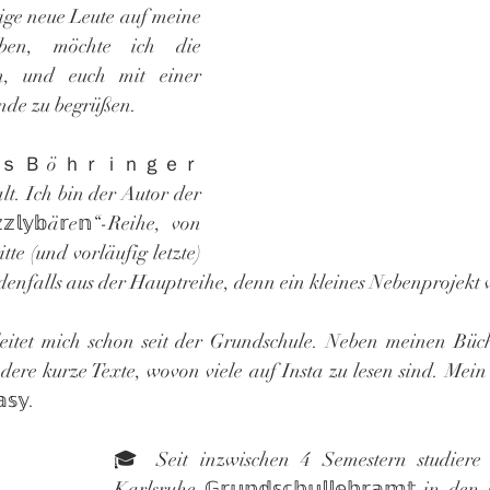
ige neue Leute auf meine 
ben, möchte ich die 
en, und euch mit einer 
unde zu begrüßen.
ｌａｓ Ｂ ö ｈｒｉｎｇｅｒ 
lt. Ich bin der Autor der 
𝕫𝕝𝕪𝕓ä𝕣e𝕟“-Reihe, von 
tte (und vorläufig letzte) 
edenfalls aus der Hauptreihe, denn ein kleines Nebenprojekt 
begleitet mich schon seit der Grundschule. Neben meinen Büch
ere kurze Texte, wovon viele auf Insta zu lesen sind. Mein 
𝕤𝕪.
🎓 Seit inzwischen 4 Semestern studiere
Karlsruhe 𝔾𝕣𝕦𝕟𝕕𝕤𝕔𝕙𝕦𝕝𝕝𝕖𝕙𝕣𝕒𝕞𝕥 in d