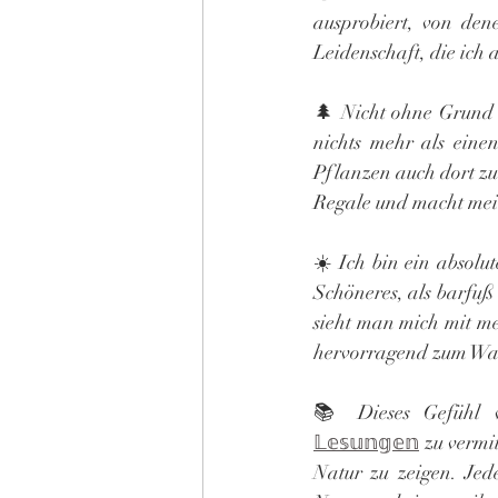
ausprobiert, von denen
Leidenschaft, die ich
🌲 Nicht ohne Grund s
nichts mehr als einen
Pflanzen auch dort z
Regale und macht me
☀️ Ich bin ein absolut
Schöneres, als barfuß
sieht man mich mit me
hervorragend zum Wa
𝕃𝕖𝕤𝕦𝕟𝕘𝕖𝕟
 zu vermi
Natur zu zeigen. Jed