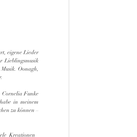
rt, eigene Lieder 
r Lieblingsmusik 
e Musik. Oonagh, 
r.
e. Cornelia Funke 
h habe in meinem 
chen zu können – 
ele Kreationen 