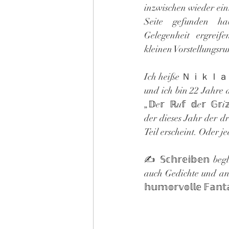
inzwischen wieder ein
Seite gefunden ha
Gelegenheit ergreif
kleinen Vorstellungsr
Ich heiße Ｎｉｋ
und ich bin 22 Jahre a
„𝔻e𝕣 ℝu𝕗 𝕕e𝕣 𝔾𝕣i
der dieses Jahr der dri
Teil erscheint. Oder j
✍ 𝕊𝕔𝕙𝕣𝕖𝕚𝕓𝕖𝕟 
auch Gedichte und and
𝕙𝕦𝕞𝕠𝕣𝕧𝕠𝕝𝕝𝕖 𝔽𝕒𝕟𝕥