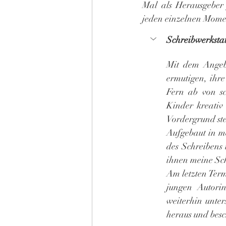
Mal als Herausgeber 
jeden einzelnen Mome
Schreibwerkstat
Mit dem Angebo
ermutigen, ihre
Fern ab von sc
Kinder kreativ
Vordergrund st
Aufgebaut in m
des Schreibens 
ihnen meine Sch
Am letzten Ter
jungen Autori
weiterhin unter
heraus und besc