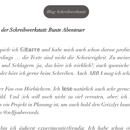
Blog: Schreibwerkstatt
 der Schreibwerkstatt: Bunte Abenteuer
piele ich 𝔾𝕚𝕥𝕒𝕣𝕣𝕖 und habe mich auch schon daran probie
dings … die Texte sind nicht die Schwierigkeit. Zu meine
und Schlagern (ja, das höre ich wirklich!) auch spanisch
ler höre ich gerne beim Schreiben. Auch ABBA mag ich seh
er Fan von Hörbüchern. Ich 𝕝𝕖𝕤𝕖 natürlich auch sehr gern
ild. Und (ich will noch nicht zu viel verraten, aber) ic
s ein Projekt in Planung ist, um auch bald den Grizzlys laus
n @selfpubrecords.
in ich äußerst experimentierfreudig. Ich habe schon vi