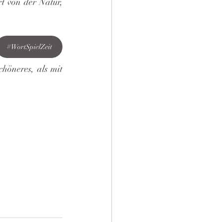
t von der Natur, 
#WortSpielZeit
höneres, als mit 