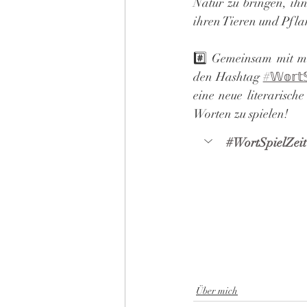
Natur zu bringen, ihn
ihren Tieren und Pfla
#️⃣ Gemeinsam mit me
den Hashtag 
#𝕎𝕠𝕣𝕥𝕊
eine neue literarisch
Worten zu spielen!
#WortSpielZeit
Über mich