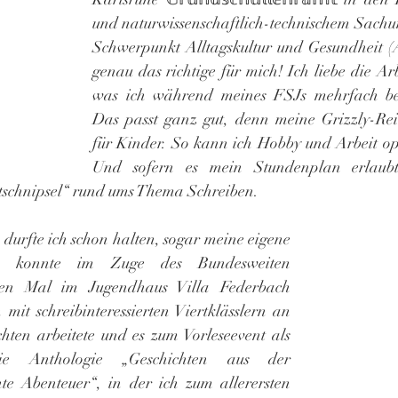
und naturwissenschaftlich-technischem Sachun
Schwerpunkt Alltagskultur und Gesundheit (A
genau das richtige für mich! Ich liebe die Arb
was ich während meines FSJs mehrfach bes
Das passt ganz gut, denn meine Grizzly-Reihe
für Kinder. So kann ich Hobby und Arbeit op
Und sofern es mein Stundenplan erlaubt,
„Textschnipsel“ rund ums Thema Schreiben.
⚙ Nicht nur Lesungen durfte ich schon halten, sogar meine eigene 
 konnte im Zuge des Bundesweiten 
ten Mal im Jugendhaus Villa Federbach 
h mit schreibinteressierten Viertklässlern an 
hten arbeitete und es zum Vorleseevent als 
ie Anthologie „Geschichten aus der 
te Abenteuer“, in der ich zum allerersten 