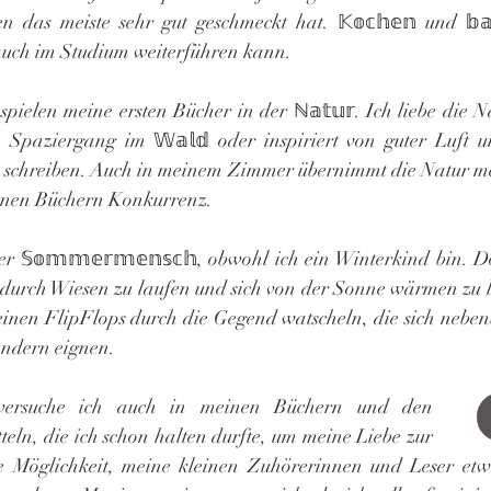
 das meiste sehr gut geschmeckt hat. 𝕂𝕠𝕔𝕙𝕖𝕟 und 𝕓𝕒𝕔
 auch im Studium weiterführen kann.
pielen meine ersten Bücher in der ℕ𝕒𝕥𝕦𝕣. Ich liebe die N
 Spaziergang im 𝕎𝕒𝕝𝕕 oder inspiriert von guter Luft u
u schreiben. Auch in meinem Zimmer übernimmt die Natur me
inen Büchern Konkurrenz.
er 𝕊𝕠𝕞𝕞𝕖𝕣𝕞𝕖𝕟𝕤𝕔𝕙, obwohl ich ein Winterkind bin. Do
 durch Wiesen zu laufen und sich von der Sonne wärmen zu l
inen FlipFlops durch die Gegend watscheln, die sich neben
ndern eignen.
📚 Dieses Gefühl versuche ich auch in meinen Büchern und den 
tteln, die ich schon halten durfte, um meine Liebe zur 
e Möglichkeit, meine kleinen Zuhörerinnen und Leser etw