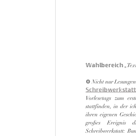
𝕎𝕒𝕙𝕝𝕓𝕖𝕣𝕖𝕚𝕔𝕙 
𝕊𝕔𝕙𝕣𝕖𝕚𝕓𝕨𝕖𝕣𝕜𝕤𝕥𝕒𝕥𝕥
Vorlesetags zum ers
stattfinden, in der ic
ihren eigenen Geschic
großes Ereignis d
Schreibwerkstatt: Bun