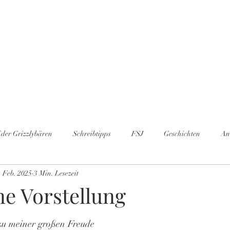
Bücher
Shop
Lesungen & Projekte
Geschichten
Kontakt
 der Grizzlybären
Schreibtipps
FSJ
Geschichten
An
. Feb. 2025
3 Min. Lesezeit
gen
#
Hörbuch
Schreibwerkstatt
ne Vorstellung
u meiner großen Freude 