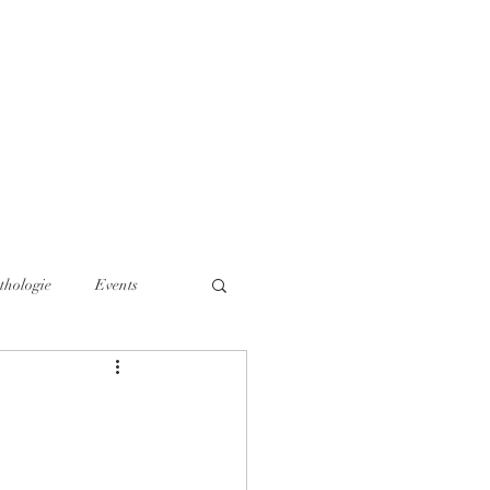
Über mich
thologie
Events