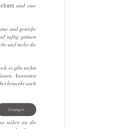
𝕜𝕖𝕟 sind eine 
atur und genieße 
nd saftig grünen 
hr und mehr die 
ch es gibt nichts 
assen. Ansonsten 
bei bemerkt auch 
Lesungen
as näher an die 