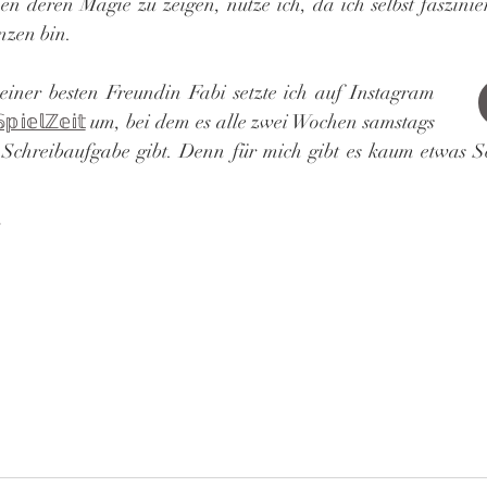
en deren Magie zu zeigen, nutze ich, da ich selbst faszinier
nzen bin.
iner besten Freundin Fabi setzte ich auf Instagram 
𝕡𝕚𝕖𝕝ℤ𝕖𝕚𝕥
 um, bei dem es alle zwei Wochen samstags 
e Schreibaufgabe gibt. Denn für mich gibt es kaum etwas Sc