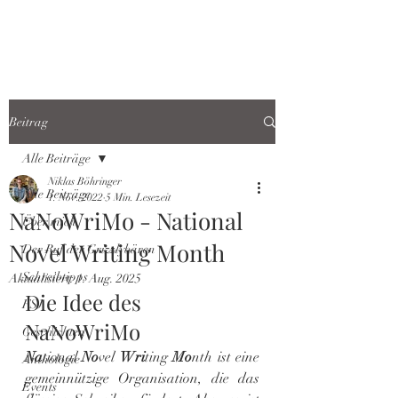
Beitrag
Alle Beiträge
Niklas Böhringer
Alle Beiträge
1. Nov. 2022
5 Min. Lesezeit
NaNoWriMo - National
Über mich
Novel Writing Month
Der Ruf der Grizzlybären
Schreibtipps
Aktualisiert:
1. Aug. 2025
Die Idee des 
FSJ
NaNoWriMo
Geschichten
Na
tional 
No
vel 
Wri
ting 
Mo
nth ist eine 
Anthologie
gemeinnützige Organisation, die das 
Events