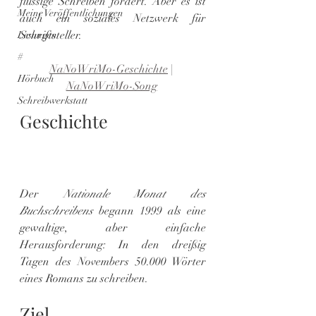
flüssige Schreiben fördert. Aber es ist 
Meine Veröffentlichungen
auch ein soziales Netzwerk für 
Schriftsteller.
Lesungen
#
NaNoWriMo-Geschichte
 | 
Hörbuch
NaNoWriMo-Song
Schreibwerkstatt
Geschichte
Der 
Nationale Monat des 
Buchschreibens
 begann 1999 als eine 
gewaltige, aber einfache 
Herausforderung: In den dreißig 
Tagen des Novembers 50.000 Wörter 
eines Romans zu schreiben.
Ziel