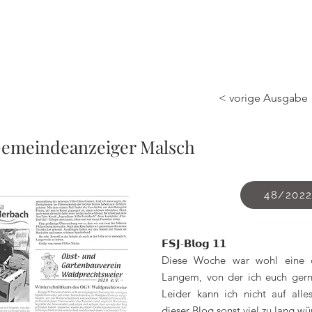
Bücher
Shop
Lesungen & Projekte
Geschichten
Kontakt
< vorige Ausgabe
emeindeanzeiger Malsch
48/202
𝗙𝗦𝗝-𝗕𝗹𝗼𝗴 𝟭𝟭
Diese Woche war wohl eine de
Langem, von der ich euch gern
Leider kann ich nicht auf all
dieser Blog sonst viel zu lang wü