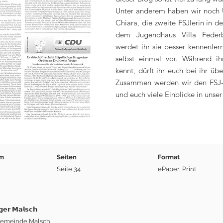
Unter anderem haben wir noch
Chiara, die zweite FSJlerin in 
dem Jugendhaus Villa Feder
werdet ihr sie besser kennenlern
selbst einmal vor. Während i
kennt, dürft ihr euch bei ihr übe
Zusammen werden wir den FSJ-
und euch viele Einblicke in unse
um
Seiten
Format
Seite 34
ePaper, Print
𝗲𝗿 𝗠𝗮𝗹𝘀𝗰𝗵
 Gemeinde Malsch