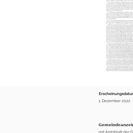
Erscheinungsdat
1. Dezember 2022
𝗚𝗲𝗺𝗲𝗶𝗻𝗱𝗲𝗮𝗻𝘇𝗲𝗶
mit Amtsblatt der