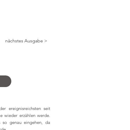
Über mich
nächstes Ausgabe >
2
r ereignisreichsten seit
e wieder erzählen werde.
es so genau eingehen, da
rde.