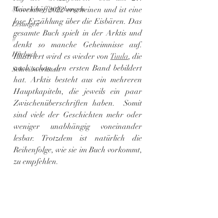
Meine Veröffentlichungen
November 2022 erscheinen und ist eine 
lose Erzählung über die Eisbären. Das 
Lesungen
gesamte Buch spielt in der Arktis und 
#
denkt so manche Geheimnisse auf. 
Hörbuch
Illustriert wird es wieder von 
Tuula
, die 
auch schon den ersten Band bebildert 
Schreibwerkstatt
hat. Arktis besteht aus ein mehreren 
Hauptkapiteln, die jeweils ein paar 
Zwischenüberschriften haben.  Somit 
sind viele der Geschichten mehr oder 
weniger unabhängig voneinander 
lesbar. Trotzdem ist natürlich die 
Reihenfolge, wie sie im Buch vorkommt, 
zu empfehlen.