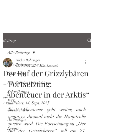
Beitrag
Alle Beiträge
Niklas Böhringer
Alle Beiträge
15. Nov. 2022
8 Min. Lesezeit
Der Ruf der Grizzlybären
Über mich
- Fortsetzung:
Der Ruf der Grizzlybären
„Abenteuer in der Arktis“
Schreibtipps
FSJ
Aktualisiert:
14. Sept. 2025
Ricos Abenteuer geht weiter, auch 
Geschichten
wenn er diesmal nicht die Hauptrolle 
Anthologie
spielen wird. Die Fortsetzung zu „Der 
Events
Ruf der Grizzlybären“ soll am 27. 