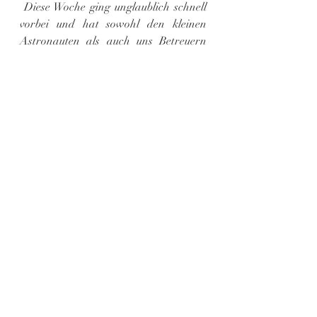
 Diese Woche ging unglaublich schnell 
vorbei und hat sowohl den kleinen 
Astronauten als auch uns Betreuern 
viel Spaß gemacht. Ich hoffe, euch hat 
dieser kleine Einblick ins 
Ferienprogramm gefallen und ich 
freue mich darauf, euch in Zukunft 
mehr zu erzählen.
Grüße von eurem zukünftigen FSJler 
Niklas
FSJ
FSJ