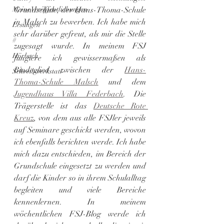
Meine Veröffentlichungen
Grundschule, der Hans-Thoma-Schule 
in Malsch zu bewerben. Ich habe mich 
Lesungen
sehr darüber gefreut, als mir die Stelle 
#
zugesagt wurde. In meinem FSJ 
Hörbuch
fungiere ich gewissermaßen als 
Bindeglied zwischen der 
Hans-
Schreibwerkstatt
Thoma-Schule Malsch
 und dem 
Jugendhaus Villa Federbach
. Die 
Trägerstelle ist das 
Deutsche Rote 
Kreuz
, von dem aus alle FSJler jeweils 
auf Seminare geschickt werden, wovon 
ich ebenfalls berichten werde. Ich habe 
mich dazu entschieden, im Bereich der 
Grundschule eingesetzt zu werden und 
darf die Kinder so in ihrem Schulalltag 
begleiten und viele Bereiche 
kennenlernen. In meinem 
wöchentlichen FSJ-Blog werde ich 