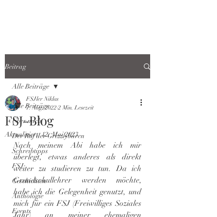
Beitrag
Alle Beiträge
FSJler Niklas
Alle Beiträge
7. Aug. 2022
2 Min. Lesezeit
FSJ-Blog
Über mich
Aktualisiert:
12. Mai 2023
Der Ruf der Grizzlybären
Nach meinem Abi habe ich mir 
Schreibtipps
überlegt, etwas anderes als direkt 
FSJ
weiter zu studieren zu tun. Da ich 
Grundschullehrer werden möchte, 
Geschichten
habe ich die Gelegenheit genutzt, und 
Anthologie
mich für ein FSJ (Freiwilliges Soziales 
Events
Jahr) an meiner ehemaligen 