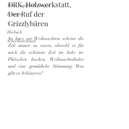
DRK, Holzwerkstatt, 
Meine Veröffentlichungen
Der Ruf der 
Lesungen
Grizzlybären
#
Hörbuch
So kurz vor Weihnachten scheint die 
Schreibwerkstatt
Zeit immer zu rasen, obwohl es für 
mich die schönste Zeit im Jahr ist. 
Plätzchen backen, Weihnachtslieder 
und eine gemütliche Stimmung. Was 
gibt es Schöneres?