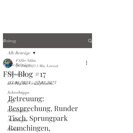
Beitrag
Alle Beiträge
FSJler Niklas
Alle Beiträge
28. Jan. 2023
3 Min. Lesezeit
FSJ-Blog #17
Über mich
23.01.2023 – 27.01.2023
Der Ruf der Grizzlybären
Schreibtipps
Betreuung: 
FSJ
Besprechung, Runder 
Geschichten
Tisch, Sprungpark 
Anthologie
Remchingen, 
Events