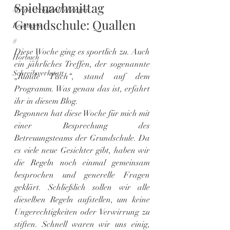
Spielnachmittag 
Meine Veröffentlichungen
Grundschule: Quallen
Lesungen
#
Diese Woche ging es sportlich zu. Auch 
Hörbuch
ein jährliches Treffen, der sogenannte 
Schreibwerkstatt
„Runde Tisch“, stand auf dem 
Programm. Was genau das ist, erfahrt 
ihr in diesem Blog.
Begonnen hat diese Woche für mich mit 
einer Besprechung des 
Betreuungsteams der Grundschule. Da 
es viele neue Gesichter gibt, haben wir 
die Regeln noch einmal gemeinsam 
besprochen und generelle Fragen 
geklärt. Schließlich sollen wir alle 
dieselben Regeln aufstellen, um keine 
Ungerechtigkeiten oder Verwirrung zu 
stiften. Schnell waren wir uns einig, 